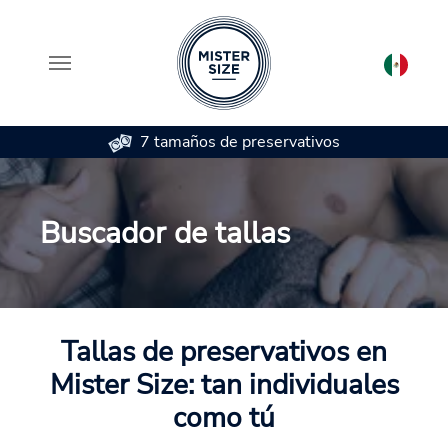
7 tamaños de preservativos
Saltar al contenido principal
Buscador de tallas
Tallas de preservativos en
Mister Size: tan individuales
como tú