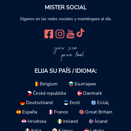
MISTER SOCIAL
Síganos en las redes sociales y manténgase al día.
your size
pure feel
ELIJA SU PAÍS / IDIOMA:
Belgium
България
Česká republika
Danmark
Deutschland
Eesti
Ελλάς
España
France
Great Britain
Hrvatska
Ireland
Ísland
Italia
Κύπρος
Latvija