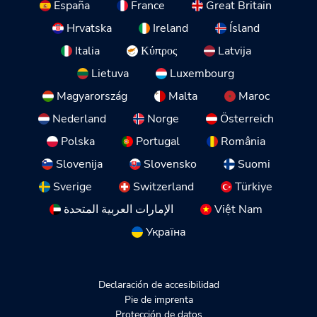
España
France
Great Britain
Hrvatska
Ireland
Ísland
Italia
Κύπρος
Latvija
Lietuva
Luxembourg
Magyarország
Malta
Maroc
Nederland
Norge
Österreich
Polska
Portugal
România
Slovenija
Slovensko
Suomi
Sverige
Switzerland
Türkiye
الإمارات العربية المتحدة
Việt Nam
Україна
Declaración de accesibilidad
Pie de imprenta
Protección de datos