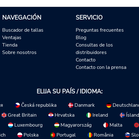
NAVEGACIÓN
SERVICIO
Buscador de tallas
Preguntas frecuentes
Ventajas
Blog
Tienda
Consultas de los
Sobre nosotros
distribuidores
Contacto
Contacto con la prensa
ELIJA SU PAÍS / IDIOMA:
ия
Česká republika
Danmark
Deutschlan
Great Britain
Hrvatska
Ireland
Íslan
Luxembourg
Magyarország
Malta
ich
Polska
Portugal
România
Slo