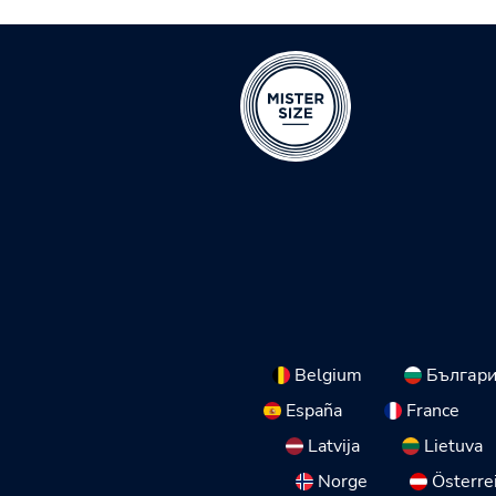
Belgium
Българ
España
France
Latvija
Lietuva
Norge
Österre