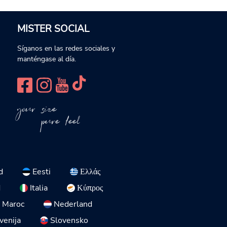
MISTER SOCIAL
Síganos en las redes sociales y
manténgase al día.
your size
pure feel
d
Eesti
Ελλάς
d
Italia
Κύπρος
Maroc
Nederland
venija
Slovensko