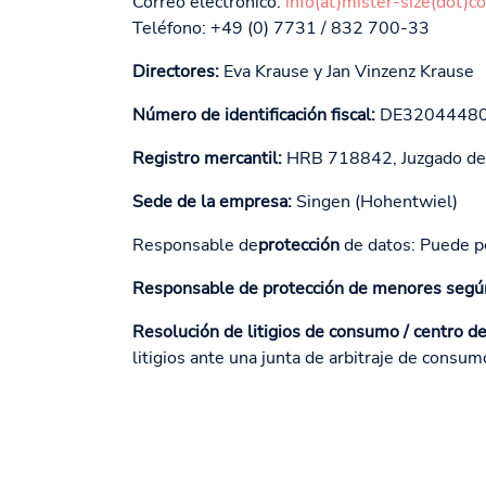
Correo electrónico:
info(at)mister-size(dot)c
Teléfono: +49 (0) 7731 / 832 700-33
Directores:
Eva Krause y Jan Vinzenz Krause
Número de identificación fiscal:
DE3204448
Registro mercantil:
HRB 718842, Juzgado de P
Sede de la empresa:
Singen (Hohentwiel)
Responsable de
protección
de datos: Puede p
Responsable de protección de menores según 
Resolución de litigios de consumo / centro de 
litigios ante una junta de arbitraje de consum