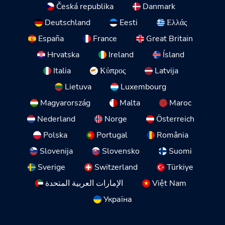
Česká republika
Danmark
Deutschland
Eesti
Ελλάς
España
France
Great Britain
Hrvatska
Ireland
Ísland
Italia
Κύπρος
Latvija
Lietuva
Luxembourg
Magyarország
Malta
Maroc
Nederland
Norge
Österreich
Polska
Portugal
România
Slovenija
Slovensko
Suomi
Sverige
Switzerland
Türkiye
الإمارات العربية المتحدة
Việt Nam
Україна