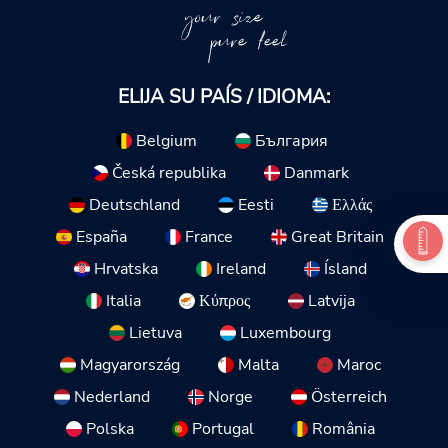
your size
pure feel
ELIJA SU PAÍS / IDIOMA:
Belgium
България
Česká republika
Danmark
Deutschland
Eesti
Ελλάς
España
France
Great Britain
Hrvatska
Ireland
Ísland
Italia
Κύπρος
Latvija
Lietuva
Luxembourg
Magyarország
Malta
Maroc
Nederland
Norge
Österreich
Polska
Portugal
România