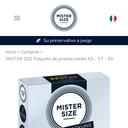
Su preservativo a juego
Saltar al contenido principal
Inicio
>
Comprar
>
MISTER SIZE Paquete de prueba medio 53 - 57 - 60