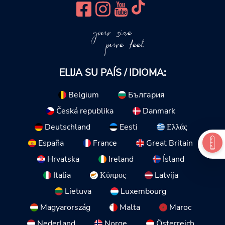
your size
pure feel
ELIJA SU PAÍS / IDIOMA:
Belgium
България
Česká republika
Danmark
Deutschland
Eesti
Ελλάς
España
France
Great Britain
Hrvatska
Ireland
Ísland
Italia
Κύπρος
Latvija
Lietuva
Luxembourg
Magyarország
Malta
Maroc
Nederland
Norge
Österreich