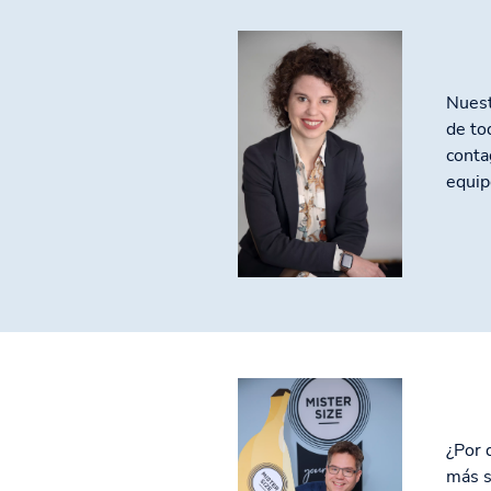
Nuest
de to
conta
equip
¿Por 
más s