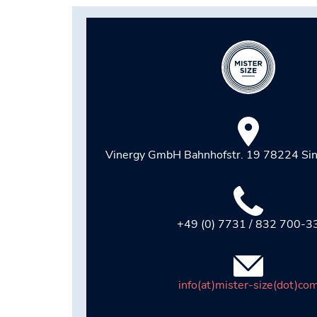
Vinergy GmbH Bahnhofstr. 19 78224 Si
+49 (0) 7731 / 832 700-3
info(at)mister-size(dot)co