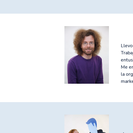
Llevo
Traba
entus
Me en
la or
marke