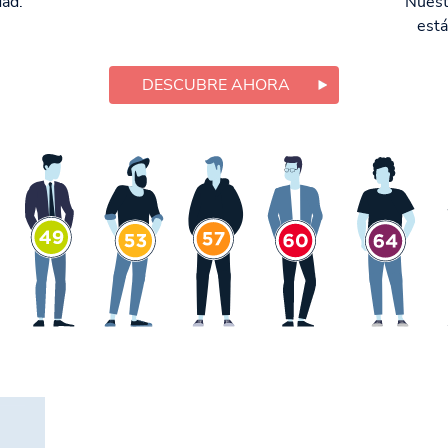
dad.
Nuest
está
DESCUBRE AHORA