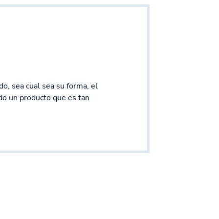
, sea cual sea su forma, el
do un producto que es tan