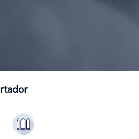
rtador