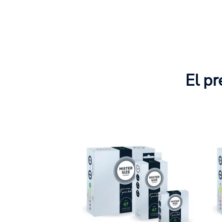
El pr