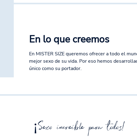
En lo que creemos
En MISTER SIZE queremos ofrecer a todo el mundo
mejor sexo de su vida. Por eso hemos desarrolla
único como su portador.
¡Sexo increíble para todos!