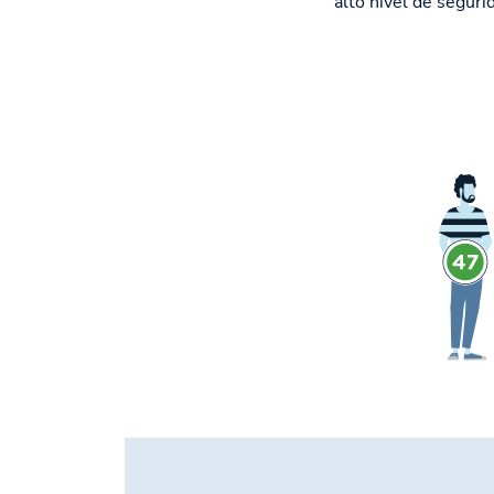
alto nivel de seguri