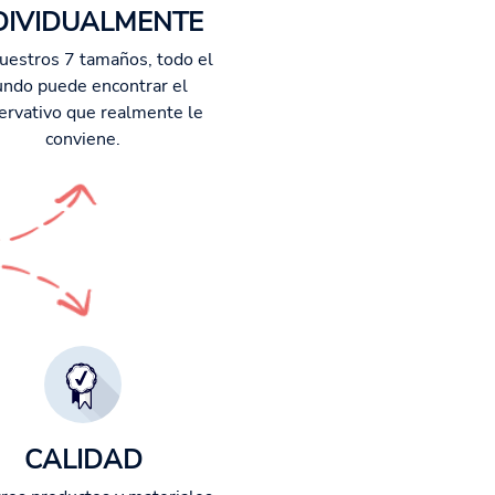
DIVIDUALMENTE
uestros 7 tamaños, todo el
ndo puede encontrar el
ervativo que realmente le
conviene.
CALIDAD