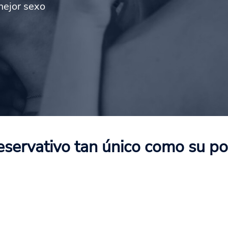
 mejor sexo
eservativo tan único como su po