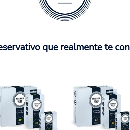
eservativo que realmente te co