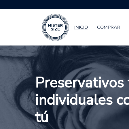
INICIO
COMPRAR
Saltar al contenido principal
Preservativos 
individuales 
tú