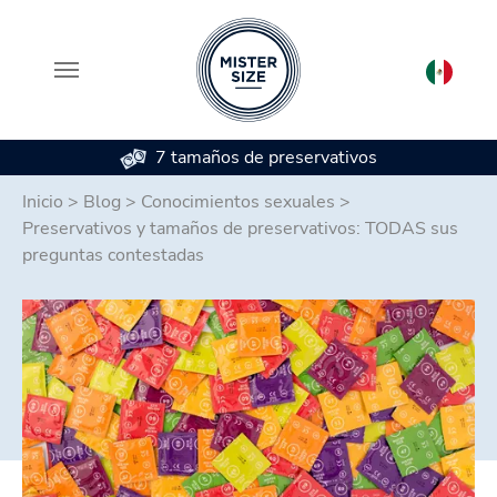
7 tamaños de preservativos
Saltar al contenido principal
Inicio
>
Blog
>
Conocimientos sexuales
>
Preservativos y tamaños de preservativos: TODAS sus
preguntas contestadas