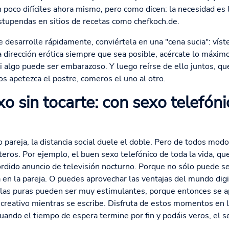
 poco difíciles ahora mismo, pero como dicen: la necesidad es l
stupendas en sitios de recetas como chefkoch.de.
e desarrolle rápidamente, conviértela en una "cena sucia": vís
a dirección erótica siempre que sea posible, acércate lo máximo
i algo puede ser embarazoso. Y luego reírse de ello juntos, q
os apetezca el postre, comeros el uno al otro.
xo sin tocarte: con sexo telefóni
areja, la distancia social duele el doble. Pero de todos modo
ros. Por ejemplo, el buen sexo telefónico de toda la vida, qu
sórdido anuncio de televisión nocturno. Porque no sólo puede se
en la pareja. O puedes aprovechar las ventajas del mundo digi
rlas puras pueden ser muy estimulantes, porque entonces se ap
 creativo mientras se escribe. Disfruta de estos momentos en 
Cuando el tiempo de espera termine por fin y podáis veros, el 