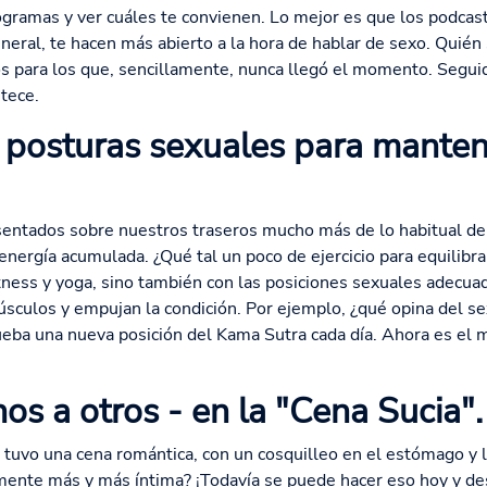
gramas y ver cuáles te convienen. Lo mejor es que los podcast
neral, te hacen más abierto a la hora de hablar de sexo. Quién 
os para los que, sencillamente, nunca llegó el momento. Segui
tece.
posturas sexuales para manten
ntados sobre nuestros traseros mucho más de lo habitual debi
nergía acumulada. ¿Qué tal un poco de ejercicio para equilibr
fitness y yoga, sino también con las posiciones sexuales adecua
culos y empujan la condición. Por ejemplo, ¿qué opina del se
ba una nueva posición del Kama Sutra cada día. Ahora es el m
s a otros - en la "Cena Sucia".
 tuvo una cena romántica, con un cosquilleo en el estómago y la
mente más y más íntima? ¡Todavía se puede hacer eso hoy y de