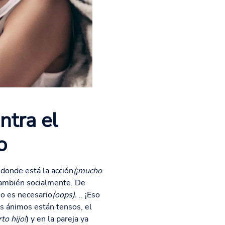
ntra el
o
donde está la acción
(¡mucho
 también socialmente. De
 no es necesario
(oops).
.. ¡Eso
s ánimos están tensos, el
to hijo!
) y en la pareja ya