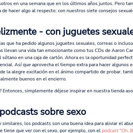
otros en una semana que en los últimos años juntos. Pero t
a de hacer algo al respecto: con nuestros siete consejos sexual
izmente - con juguetes sexuales
jas que ha pedido algunos juguetes sexuales, correas o inclus
ras llevan una vida tan emocionante como tus CDs de Aaron Ca
 el sótano en una caja de cartón. Ahora es la oportunidad perfe
encial. Así que aprovecha el tiempo extra para hacer algunos 
e la alegre excitación en el ánimo compartido de probar, tamb
ialmente buenos en el encierro.
 Entonces, simplemente déjese inspirar en nuestra tienda asoci
n podcasts sobre sexo
similares, los podcasts son una buena idea para aliviar el abu
e tiene que ver con el sexo, por ejemplo, con el
podcast "Oh, B