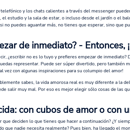
xo telefónico y los chats calientes a través del messenger pued
, el estudio y la sala de estar, o incluso desde el jardín o el ba
 si no puedes aguantar más, no tienes que esperar, sino que pu
zar de inmediato? - Entonces, ¡
ir, ¿escribir no es lo tuyo y prefieres empezar de inmediato? 
uedas representar. Puede ser súper divertido, pero también mu
Tal vez con algunas inspiraciones para su columpio del amor!
lemente sabes, la vida amorosa real es muy diferente a la del
uede salir muy mal. Por eso es mejor elegir sólo cosas de las qu
cida: con cubos de amor o con u
 que deciden lo que tienes que hacer a continuación? ¿Y siem
ido que nadie necesita realmente? Pues bien, ha llegado el m